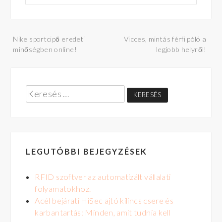
Bejegyzés
Nike sportcipő eredeti
Vicces, mintás férfi póló a
minőségben online!
legjobb helyről!
navigáció
Keresés:
LEGUTÓBBI BEJEGYZÉSEK
RFID szoftver az automatizált vállalati
folyamatokhoz.
Acél bejárati HiSec ajtó kilincs csere és
karbantartás: Minden, amit tudnia kell