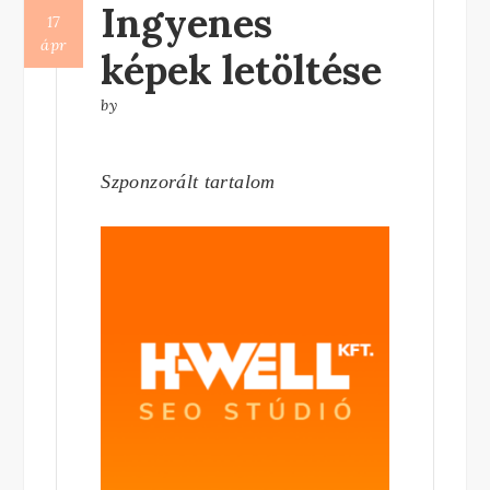
Ingyenes
17
ápr
képek letöltése
by
Szponzorált tartalom