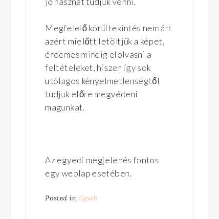
jó hasznát tudjuk venni.
Megfelelő körültekintés nem árt
azért mielőtt letöltjük a képet,
érdemes mindig elolvasni a
feltételeket, hiszen így sok
utólagos kényelmetlenségtől
tudjuk előre megvédeni
magunkat.
Az egyedi megjelenés fontos
egy weblap esetében.
Posted in
Egyéb