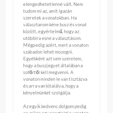
elengedhetetlenné vált. Nem
tudom mi az, amit igazán
szeretek a vonatokban. Ha
választanom kéne busz és vonat
között, egyértelmű, hogy az
utóbbira esne a választásom.
Mégpedig azért, mert a vonaton
szabadon lehet mozogni.
Egyébként azt sem szeretem,
hogy a buszjegyet általában a
sofőrtől kell megvenni. A
vonaton minden le van tisztázva
és arra van kitalálva, hogy a
kényelmünket szolgálja.
Az egyik kedvenc dolgom pedig