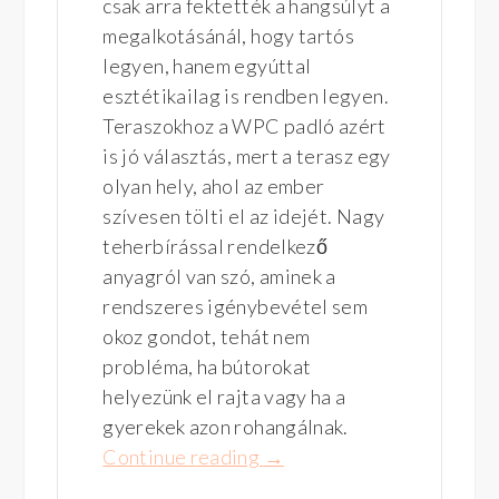
csak arra fektették a hangsúlyt a
megalkotásánál, hogy tartós
legyen, hanem egyúttal
esztétikailag is rendben legyen.
Teraszokhoz a WPC padló azért
is jó választás, mert a terasz egy
olyan hely, ahol az ember
szívesen tölti el az idejét. Nagy
teherbírással rendelkező
anyagról van szó, aminek a
rendszeres igénybevétel sem
okoz gondot, tehát nem
probléma, ha bútorokat
helyezünk el rajta vagy ha a
gyerekek azon rohangálnak.
Continue reading
“A
→
WPC