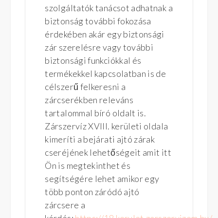
szolgáltatók tanácsot adhatnak a
biztonság további fokozása
érdekében akár egy biztonsági
zár szerelésre vagy további
biztonsági funkciókkal és
termékekkel kapcsolatban is de
célszerű felkeresni a
zárcserékben releváns
tartalommal bíró oldalt is.
Zárszervíz XVIII. kerületi oldala
kimeríti a bejárati ajtó zárak
cseréjének lehetőségeit amit itt
Ön is megtekinthet és
segítségére lehet amikor egy
több ponton záródó ajtó
zárcsere a
kérdés:
https://18.kerulet.zarszervizem.hu/