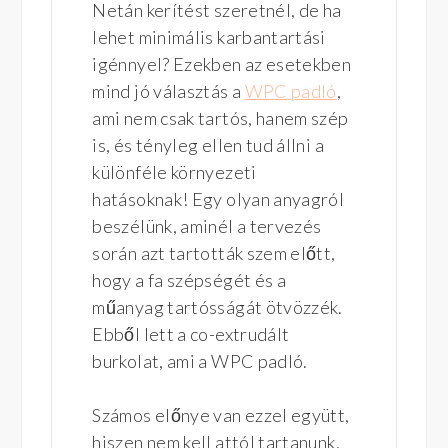
Netán kerítést szeretnél, de ha
lehet minimális karbantartási
igénnyel? Ezekben az esetekben
mind jó választás a
WPC padló
,
ami nem csak tartós, hanem szép
is, és tényleg ellen tud állni a
különféle környezeti
hatásoknak! Egy olyan anyagról
beszélünk, aminél a tervezés
során azt tartották szem előtt,
hogy a fa szépségét és a
műanyag tartósságát ötvözzék.
Ebből lett a co-extrudált
burkolat, ami a WPC padló.
Számos előnye van ezzel együtt,
hiszen nem kell attól tartanunk,