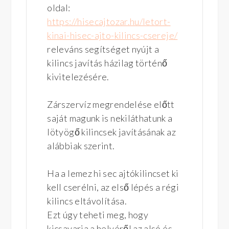
oldal:
https://hisecajtozar.hu/letort-
kinai-hisec-ajto-kilincs-csereje/
releváns segítséget nyújt a
kilincs javítás házilag történő
kivitelezésére.
Zárszervíz megrendelése előtt
saját magunk is nekiláthatunk a
lötyögő kilincsek javításának az
alábbiak szerint.
Ha a lemez hi sec ajtókilincset ki
kell cserélni, az első lépés a régi
kilincs eltávolítása.
Ezt úgy teheti meg, hogy
kicsavarja a helyéről az alsó és