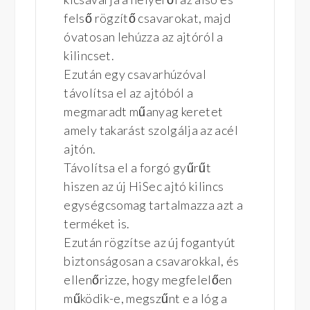
felső rögzítő csavarokat, majd
óvatosan lehúzza az ajtóról a
kilincset.
Ezután egy csavarhúzóval
távolítsa el az ajtóból a
megmaradt műanyag keretet
amely takarást szolgálja az acél
ajtón.
Távolítsa el a forgó gyűrűt
hiszen az új HiSec ajtó kilincs
egységcsomag tartalmazza azt a
terméket is.
Ezután rögzítse az új fogantyút
biztonságosan a csavarokkal, és
ellenőrizze, hogy megfelelően
működik-e, megszűnt e a lóg a