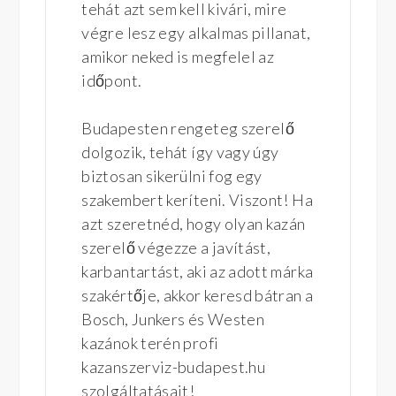
tehát azt sem kell kivári, mire
végre lesz egy alkalmas pillanat,
amikor neked is megfelel az
időpont.
Budapesten rengeteg szerelő
dolgozik, tehát így vagy úgy
biztosan sikerülni fog egy
szakembert keríteni. Viszont! Ha
azt szeretnéd, hogy olyan kazán
szerelő végezze a javítást,
karbantartást, aki az adott márka
szakértője, akkor keresd bátran a
Bosch, Junkers és Westen
kazánok terén profi
kazanszerviz-budapest.hu
szolgáltatásait!