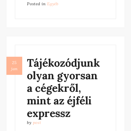
Posted in
Egyéb
padló
tökéletes
választás
kültérre!”
Tájékozódjunk
25
jan
olyan gyorsan
a cégekről,
mint az éjféli
expressz
by
post