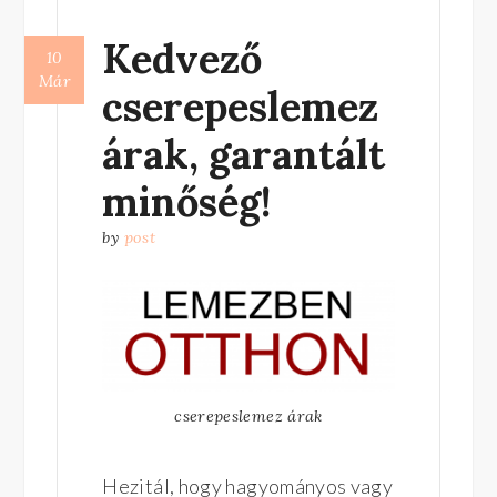
Kedvező
10
Már
cserepeslemez
árak, garantált
minőség!
by
post
cserepeslemez árak
Hezitál, hogy hagyományos vagy