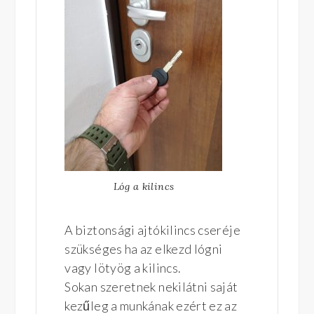
Lóg a kilincs
A biztonsági ajtókilincs cseréje
szükséges ha az elkezd lógni
vagy lötyög a kilincs.
Sokan szeretnek nekilátni saját
kezűleg a munkának ezért ez az