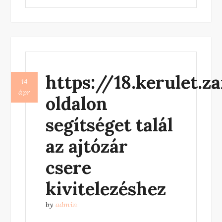
kilincs-
csereje/
oldal
segít
a
https://18.kerulet.
biztonsági
14
ajtó
ápr
oldalon
kilincs
cserében”
segítséget talál
az ajtózár
csere
kivitelezéshez
by
admin