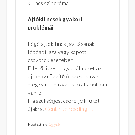
kilincs szindróma.
Ajtókilincsek gyakori
problémái
Lógó ajtókilincs javításának
lépései laza vagy kopott
csavarok esetében:
Ellenőrizze, hogy a kilincset az
ajtóhoz rögzítő összes csavar
meg van-e húzva és jó állapotban
van-e.
Ha szükséges, cserélje ki őket
újakra.
Continue reading
“https://hisecajtoz
→
kinai-
Posted in
Egyéb
hisec-
ajto-