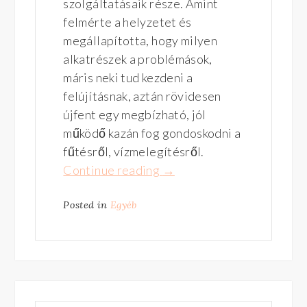
szolgáltatásaik része. Amint
felmérte a helyzetet és
megállapította, hogy milyen
alkatrészek a problémások,
máris neki tud kezdeni a
felújításnak, aztán rövidesen
újfent egy megbízható, jól
működő kazán fog gondoskodni a
fűtésről, vízmelegítésről.
Continue reading
“Kazán
→
szerviz
Posted in
Egyéb
szolgáltatások
SOS!”