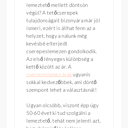
lemeztető mellett döntsön
végül? A tetőcserepek
tulajdonságait bizonyára már jól
ismeri, ezért is állhat fenn az a
helyzet, hogy a nálunk még
kevésbé elterjedt
cserepeslemezen gondolkodik.
Az első lényeges különbség a
kettő között az ár. A
cserepeslemez árak
ugyanis
sokkal kedvezőbbek, ami döntő
szempont lehet a választásnál!
Ugyan olcsóbb, viszont épp úgy
50-60 évet ki tud szolgálni a
lemeztető, tehát nem jelenti azt,