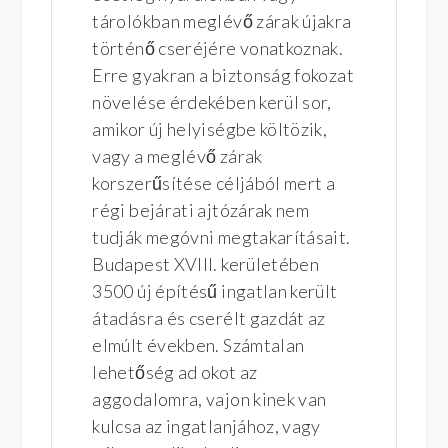
tárolókban meglévő zárak újakra
történő cseréjére vonatkoznak.
Erre gyakran a biztonság fokozat
növelése érdekében kerül sor,
amikor új helyiségbe költözik,
vagy a meglévő zárak
korszerűsítése céljából mert a
régi bejárati ajtózárak nem
tudják megóvni megtakarításait.
Budapest XVIII. kerületében
3500 új építésű ingatlan került
átadásra és cserélt gazdát az
elmúlt években. Számtalan
lehetőség ad okot az
aggodalomra, vajon kinek van
kulcsa az ingatlanjához, vagy