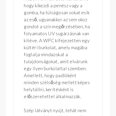
hogy kikezdi a penész vagy a
gomba, ha túlságosan sokat esik
az eső, ugyanakkor az sem okoz
gondot a szín megőrzésében, ha
folyamatos UV sugárzásnak van
kitéve. A WPC kifejezetten egy
kültéri burkolat, amely magába
foglalja mindazokat a
tulajdonságokat, amit elvárunk
egy ilyen burkolattal szemben.
Amellett, hogy padlóként
minden szélsőség mellett képes
helytállni, kerítésként is
előszeretettel alkalmazzák.
Szép látványt nyújt, tehát nem