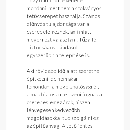
hogy bármiről le kellene
mondani, mert nem a szokványos
tetőcserepet használja. Számos
előnyös tulajdonsága van a
cserepelemeznek, ami miatt
megéri ezt választani. Tűzálló,
biztonságos, ráadásul
egyszerűbb a telepítése is.
Aki rövidebb idő alatt szeretne
építkezni, de nem akar
lemondani a megbízhatóságról,
annak biztosan tetszeni fognak a
cserepeslemez árak, hiszen
lényegesen kedvezőbb
megoldásokkal tud szolgálni ez
az építőanyag. A tető fontos