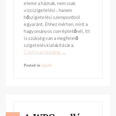
eleme a háznak, nem csak
vízzszigetelési-, hanem
hőszigetelési szempontból
egyaránt. Ehhez mérten, mint a
hagyományos cseréptetőnél, itt
is szükség van a megfelelő
szigetelés kialakítására.
Continue reading
“Kedvező
→
cserepeslemez
Posted in
Egyéb
árak,
garantált
minőség!”