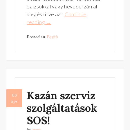
pajzsokkal vagy hevederzárral
kiegészítve azt.
Continue
reading
“https://18.kerulet.zarszervizem.hu/
→
oldalon
Posted in
Egyéb
segítséget
talál
az
ajtózár
csere
kivitelezéshez”
Kazán szerviz
06
ápr
szolgáltatások
SOS!
by
post