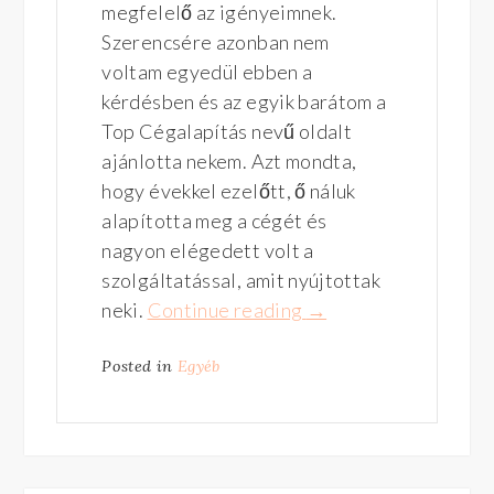
megfelelő az igényeimnek.
Szerencsére azonban nem
voltam egyedül ebben a
kérdésben és az egyik barátom a
Top Cégalapítás nevű oldalt
ajánlotta nekem. Azt mondta,
hogy évekkel ezelőtt, ő náluk
alapította meg a cégét és
nagyon elégedett volt a
szolgáltatással, amit nyújtottak
neki.
Continue reading
“Tájékozódjunk
→
olyan
Posted in
Egyéb
gyorsan
a
cégekről,
mint
az