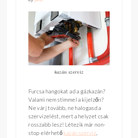
kazán szerviz
Furcsa hangokat ad a gázkazán?
Valami nem stimmel a kijelzőn?
Ne várj tovább, ne halogasd a
szervizelést, mert a helyzet csak
rosszabb lesz! Létezik már non-
stop elérhető
kazán szerviz
,