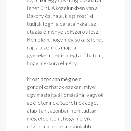
az, mikor egy nosztalgia vonaton
lehet ülni. A közelünkben van a
Bakony és, ha a „kis pirost” ki
tudjuk fogni a barátainkkal, az
utazás élménye sokszoros lesz.
Remélem, hogy még sokáig lehet
rajta utazni és majd a
gyerekeimnek is megtaníthatom,
hogy mekkora élmény.
Most azonban még nem
gondolkozhatok ezeken, mivel
egy másfajta állomásánál vagyok
az életemnek. Szeretnék céget
alapítani, azonban nem tudtam
még eldönteni, hogy melyik
cégforma lenne a leginkább