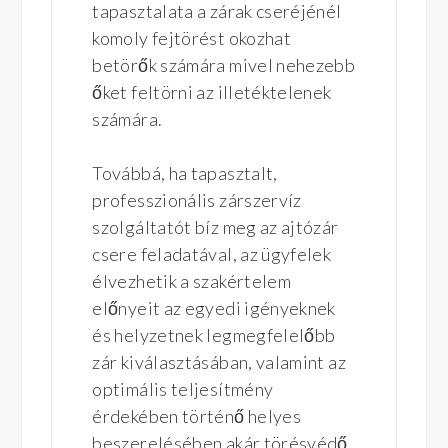
tapasztalata a zárak cseréjénél
komoly fejtörést okozhat
betörők számára mivel nehezebb
őket feltörni az illetéktelenek
számára.
Továbbá, ha tapasztalt,
professzionális zárszervíz
szolgáltatót bíz meg az ajtózár
csere feladatával, az ügyfelek
élvezhetik a szakértelem
előnyeit az egyedi igényeknek
és helyzetnek legmegfelelőbb
zár kiválasztásában, valamint az
optimális teljesítmény
érdekében történő helyes
beszerelésében akár törésvédő