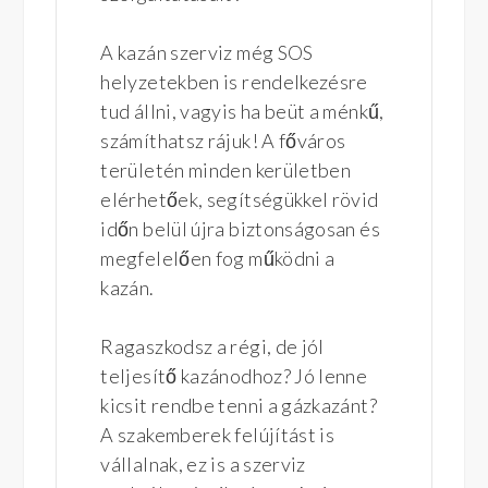
A kazán szerviz még SOS
helyzetekben is rendelkezésre
tud állni, vagyis ha beüt a ménkű,
számíthatsz rájuk! A főváros
területén minden kerületben
elérhetőek, segítségükkel rövid
időn belül újra biztonságosan és
megfelelően fog működni a
kazán.
Ragaszkodsz a régi, de jól
teljesítő kazánodhoz? Jó lenne
kicsit rendbe tenni a gázkazánt?
A szakemberek felújítást is
vállalnak, ez is a szerviz