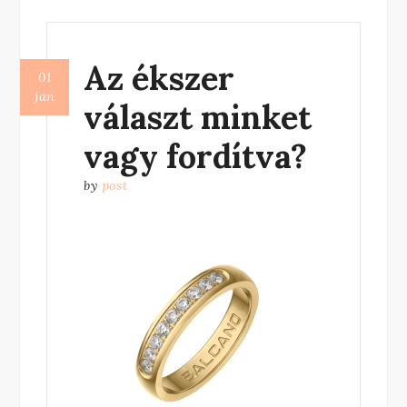
éjféli
expressz”
Az ékszer
01
jan
választ minket
vagy fordítva?
by
post