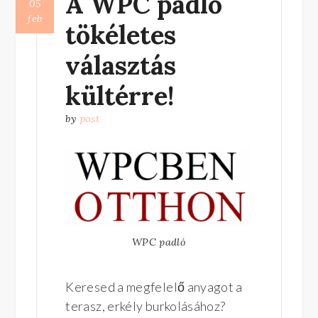
A WPC padló
05
feb
tökéletes
választás
kültérre!
by
post
WPC padló
Keresed a megfelelő anyagot a
terasz, erkély burkolásához?