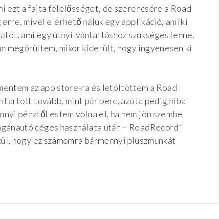
i ezt a fajta felelősséget, de szerencsére a Road
erre, mivel elérhető náluk egy applikáció, ami ki
datot, ami egy útnyilvántartáshoz szükséges lenne.
an megörültem, mikor kiderült, hogy ingyenesen ki
mentem az app store-ra és letöltöttem a Road
 tartott tovább, mint pár perc, azóta pedig hiba
nyi pénztől estem volna el, ha nem jön szembe
agánautó céges használata után – RoadRecord”
lkül, hogy ez számomra bármennyi pluszmunkát