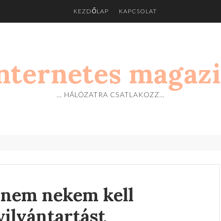
KEZDŐLAP
KAPCSOLAT
nternetes magaz
… HÁLÓZATRA CSATLAKOZZ…
 nem nekem kell
ilvántartást