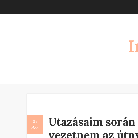
Skip
to
content
I
Utazásaim során
07
dec
vezetnem az útny