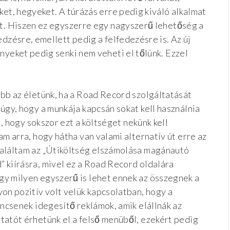
ket, hegyeket. A túrázás erre pedig kiváló alkalmat
t. Hiszen ez egyszerre egy nagyszerű lehetőség a
edzésre, emellett pedig a felfedezésre is. Az új
nyeket pedig senki nem veheti el tőlünk. Ezzel
abb az életünk, ha a Road Record szolgáltatását
úgy, hogy a munkája kapcsán sokat kell használnia
i, hogy sokszor ezt a költséget nekünk kell
am arra, hogy hátha van valami alternatív út erre az
találtam az „Útiköltség elszámolása magánautó
 kiírásra, mivel ez a Road Record oldalára
y milyen egyszerű is lehet ennek az összegnek a
on pozitív volt velük kapcsolatban, hogy a
incsenek idegesítő reklámok, amik elállnák az
tatót érhetünk el a felső menüből, ezekért pedig