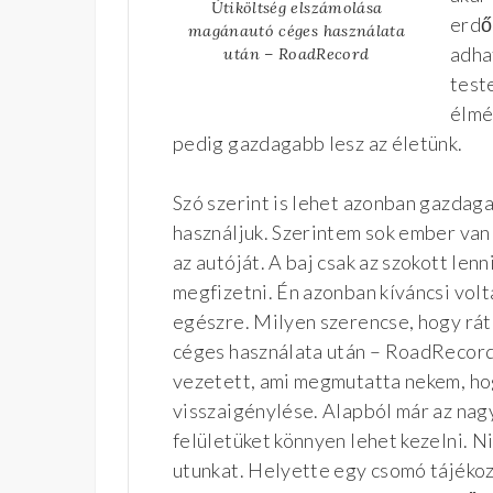
Útiköltség elszámolása
erdő
magánautó céges használata
adha
után – RoadRecord
test
élmé
pedig gazdagabb lesz az életünk.
Szó szerint is lehet azonban gazdag
használjuk. Szerintem sok ember van 
az autóját. A baj csak az szokott lenn
megfizetni. Én azonban kíváncsi volt
egészre. Milyen szerencse, hogy rá
céges használata után – RoadRecord”
vezetett, ami megmutatta nekem, hog
visszaigénylése. Alapból már az nagy
felületüket könnyen lehet kezelni. N
utunkat. Helyette egy csomó tájékoz