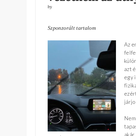
by
Szponzorált tartalom
Az e
felfe
külö
azt 
egy 
fizi
ezér
járjo
Nem 
tapa
akár 