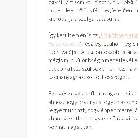
egy fillért sem kell fizetnünk. Ebből
hogy a leendő ügyfél megfelelően tá
kipróbálja a szolgáltatásukat.
Így kerültem én is az „
Útiköltség els
RoadRecord
” részlegre, ahol megi
tudnivalóját. A legfontosabb talán 
mégis mi a különbség a menetlevél és
utóbbira lesz szükségem ahhoz, ha v
üzemanyagra elköltött összeget.
Ez egész egyszerűen hangzott, vis
ahhoz, hogy érvényes legyen az embe
jegyeznünk azt, hogy éppen merre já
ahhoz vezethet, hogy elesünk a vissz
vonhat maga után.