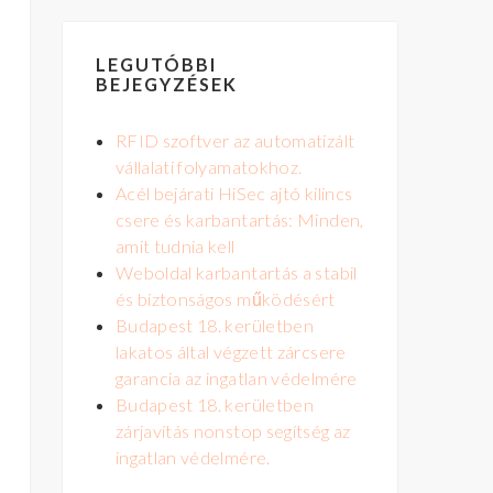
LEGUTÓBBI
BEJEGYZÉSEK
RFID szoftver az automatizált
vállalati folyamatokhoz.
Acél bejárati HiSec ajtó kilincs
csere és karbantartás: Minden,
amit tudnia kell
Weboldal karbantartás a stabil
és biztonságos működésért
Budapest 18. kerületben
lakatos által végzett zárcsere
garancia az ingatlan védelmére
Budapest 18. kerületben
zárjavítás nonstop segítség az
ingatlan védelmére.