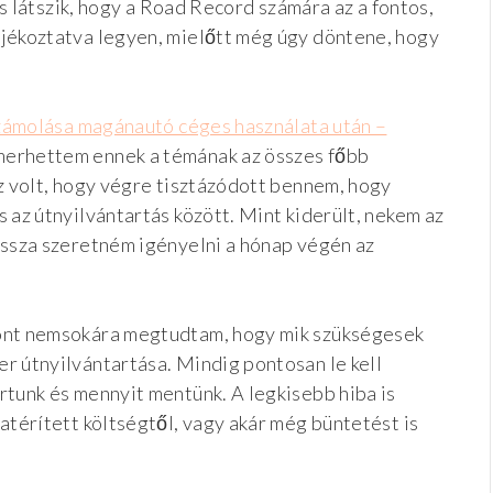
 is látszik, hogy a Road Record számára az a fontos,
jékoztatva legyen, mielőtt még úgy döntene, hogy
zámolása magánautó céges használata után –
smerhettem ennek a témának az összes főbb
az volt, hogy végre tisztázódott bennem, hogy
 az útnyilvántartás között. Mint kiderült, nekem az
issza szeretném igényelni a hónap végén az
zont nemsokára megtudtam, hogy mik szükségesek
r útnyilvántartása. Mindig pontosan le kell
rtunk és mennyit mentünk. A legkisebb hiba is
atérített költségtől, vagy akár még büntetést is