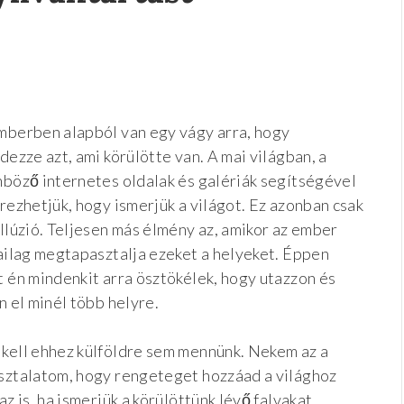
mberben alapból van egy vágy arra, hogy
dezze azt, ami körülötte van. A mai világban, a
nböző internetes oldalak és galériák segítségével
érezhetjük, hogy ismerjük a világot. Ez azonban csak
illúzió. Teljesen más élmény az, amikor az ember
kailag megtapasztalja ezeket a helyeket. Éppen
t én mindenkit arra ösztökélek, hogy utazzon és
n el minél több helyre.
kell ehhez külföldre sem mennünk. Nekem az a
sztalatom, hogy rengeteget hozzáad a világhoz
az is, ha ismerjük a körülöttünk lévő falvakat,