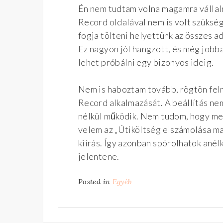
Én nem tudtam volna magamra vállaln
Record oldalával nem is volt szükség 
fogja tölteni helyettünk az összes a
Ez nagyon jól hangzott, és még jobb
lehet próbálni egy bizonyos ideig.
Nem is haboztam tovább, rögtön fel
Record alkalmazását. A beállítás nem
nélkül működik. Nem tudom, hogy men
velem az „Útiköltség elszámolása m
kiírás. Így azonban spórolhatok ané
jelentene.
Posted in
Egyéb