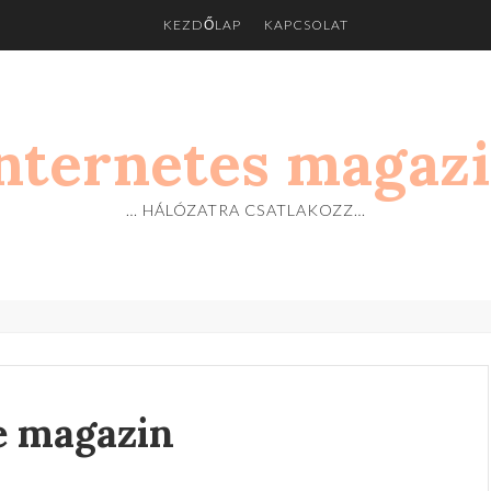
KEZDŐLAP
KAPCSOLAT
nternetes magaz
… HÁLÓZATRA CSATLAKOZZ…
e magazin