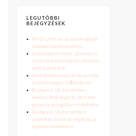
LEGUTÓBBI
BEJEGYZÉSEK
RFID szoftver az automatizált
vállalati folyamatokhoz.
Acél bejárati HiSec ajtó kilincs
csere és karbantartás: Minden,
amit tudnia kell
Weboldal karbantartás a stabil
és biztonságos működésért
Budapest 18. kerületben
lakatos által végzett zárcsere
garancia az ingatlan védelmére
Budapest 18. kerületben
zárjavítás nonstop segítség az
ingatlan védelmére.